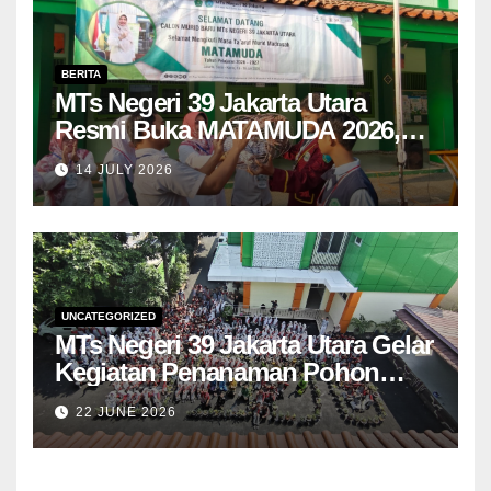
BERITA
MTs Negeri 39 Jakarta Utara
Resmi Buka MATAMUDA 2026,
Tanamkan Budaya Madrasah dan
14 JULY 2026
Cinta Lingkungan kepada
Peserta Didik Baru
UNCATEGORIZED
MTs Negeri 39 Jakarta Utara Gelar
Kegiatan Penanaman Pohon
sebagai Wujud Kepedulian
22 JUNE 2026
Lingkungan