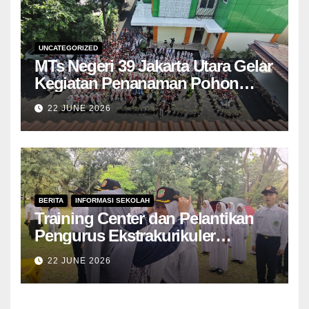
UNCATEGORIZED
MTs Negeri 39 Jakarta Utara Gelar
Kegiatan Penanaman Pohon
sebagai Wujud Kepedulian
22 JUNE 2026
Lingkungan
BERITA
INFORMASI SEKOLAH
Training Center dan Pelantikan
Pengurus Ekstrakurikuler
Paskibra MTs Negeri 39 Jakarta
22 JUNE 2026
Utara Tahun 2026 Berlangsung
Khidmat di Bumi Perkemahan
Cibubur