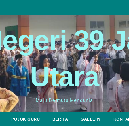
egeri 39 J
Utara
Maju Bermutu Mendunia
POJOK GURU
BERITA
GALLERY
KONTA