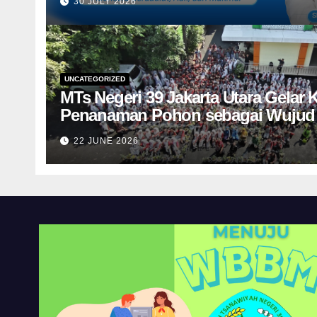
30 JULY 2026
UNCATEGORIZED
MTs Negeri 39 Jakarta Utara Gelar 
Penanaman Pohon sebagai Wujud 
Lingkungan
22 JUNE 2026