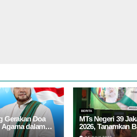
BERITA
ng Gerakan Doa
MTs Negeri 39 Ja
n Agama dalam
2026, Tanamkan B
an RI
Lingkungan kepad