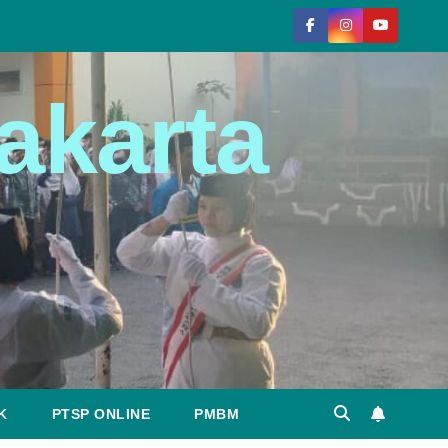
akarta
K
PTSP ONLINE
PMBM