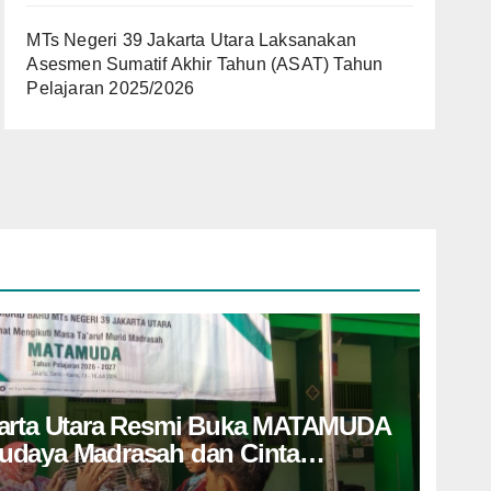
MTs Negeri 39 Jakarta Utara Laksanakan
Asesmen Sumatif Akhir Tahun (ASAT) Tahun
Pelajaran 2025/2026
karta Utara Resmi Buka MATAMUDA
udaya Madrasah dan Cinta
a Peserta Didik Baru