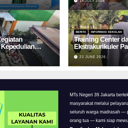
14 JULY 2026
BERITA
INFORMASI SEKOLAH
Kegiatan
Training Center d
Kepedulian
Ekstrakurikuler Pa
Tahun 2026 Berla
22 JUNE 2026
Perkemahan Cibu
MTs Negeri 39 Jakarta bert
masyarakat melalui pelayan
seluruh warga madrasah — pi
orang tua — kami siap mew