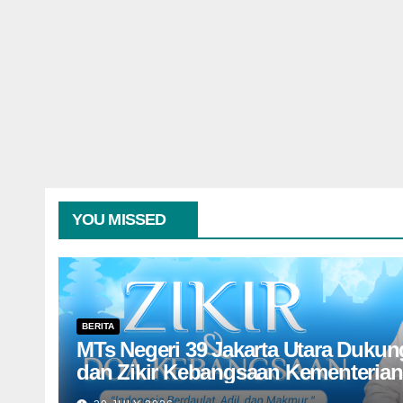
YOU MISSED
BERITA
MTs Negeri 39 Jakarta Utara Duku
dan Zikir Kebangsaan Kementeria
Menyambut HUT Ke-81 Kemerdeka