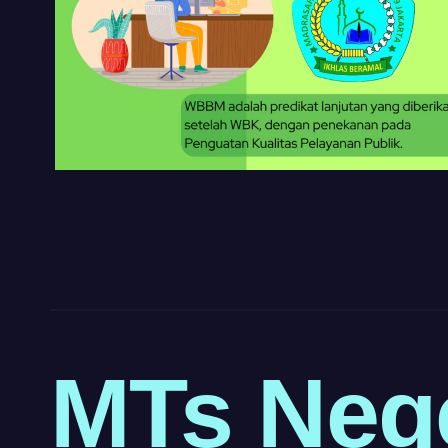
https://pelra.maritim.go.id/
https://dinaskesehatan.selumakab.go.id/
https://protuning.id/
MTs Neg
https://ptnobelindonesia.com/