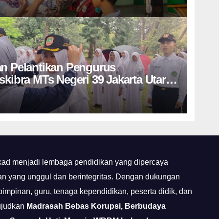
an Pelantikan Pengurus
skibra MTs Negeri 39 Jakarta Utara
ngsung Khidmat di Bumi
bur
ekad menjadi lembaga pendidikan yang dipercaya
an yang unggul dan berintegritas. Dengan dukungan
mpinan, guru, tenaga kependidikan, peserta didik, dan
ujudkan
Madrasah Bebas Korupsi, Berbudaya