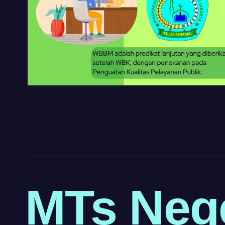
https://pelra.maritim.go.id/
https://dinaskesehatan.selumakab.go.id/
https://protuning.id/
MTs Neg
https://ptnobelindonesia.com/