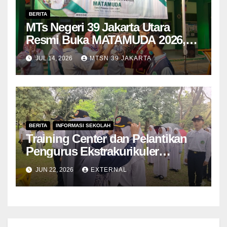
BERITA
MTs Negeri 39 Jakarta Utara
Resmi Buka MATAMUDA 2026,
Tanamkan Budaya Madrasah dan
JUL 14, 2026
MTSN 39 JAKARTA
Cinta Lingkungan kepada
Peserta Didik Baru
BERITA
INFORMASI SEKOLAH
Training Center dan Pelantikan
Pengurus Ekstrakurikuler
Paskibra MTs Negeri 39 Jakarta
JUN 22, 2026
EXTERNAL
Utara Tahun 2026 Berlangsung
Khidmat di Bumi Perkemahan
Cibubur