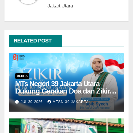
Jakart Utara
RELATED POST
BERITA
MTs Negeri 39 Jakarta Utara
Dukung Gerakan Doa dan Zikir
Kebangsaan Kementerian Agama
JUL 30, 2026
MTSN 39 JAKARTA
dalam Menyambut HUT Ke-81
Kemerdekaan RI