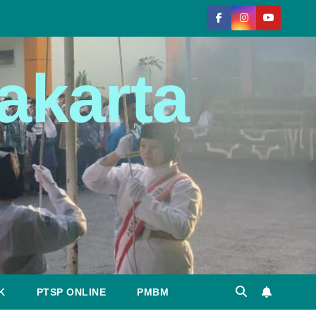
akarta
K
PTSP ONLINE
PMBM