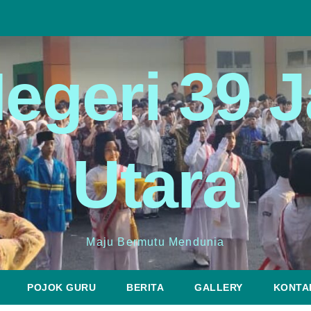
egeri 39 J
Utara
Maju Bermutu Mendunia
POJOK GURU
BERITA
GALLERY
KONTA