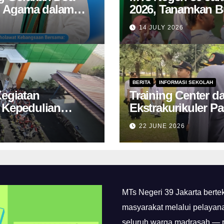
n Agama dalam
2026, Tanamkan B
an RI
Lingkungan kepad
14 JULY 2026
BERITA
INFORMASI SEKOLAH
Kegiatan
Training Center d
Kepedulian
Ekstrakurikuler Pa
Tahun 2026 Berla
22 JUNE 2026
Perkemahan Cibu
MTs Negeri 39 Jakarta bert
masyarakat melalui pelayan
seluruh warga madrasah — pi