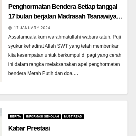
Penghormatan Bendera Setiap tanggal
17 bulan berjalan Madrasah Tsanawiyah
Negeri 39 Jakarta
17 JANUARY 2024
Assalamualaikum warahmatullahi wabarakatuh. Puji
syukur kehadirat Allah SWT yang telah memberikan
kita kesempatan untuk berkumpul di pagi yang cerah
ini dalam rangka melaksanakan apel penghormatan
bendera Merah Putih dan doa.…
BERITA
INFORMASI SEKOLAH
MUST READ
Kabar Prestasi