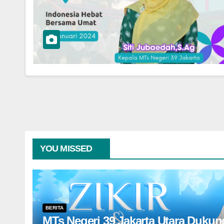
YOU MISSED
BERITA
MTs Negeri 39 Jakarta Utara Duku