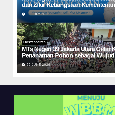
dan Zikir Kebangsaan Kementeria
Menyambut HUT Ke-81 Kemerdeka
30 JULY 2026
UNCATEGORIZED
MTs Negeri 39 Jakarta Utara Gelar 
Penanaman Pohon sebagai Wujud 
Lingkungan
22 JUNE 2026