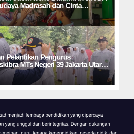
udaya Madrasah dan Cinta
a Peserta Didik Baru
an Pelantikan Pengurus
skibra MTs Negeri 39 Jakarta Utara
ngsung Khidmat di Bumi
bur
ekad menjadi lembaga pendidikan yang dipercaya
an yang unggul dan berintegritas. Dengan dukungan
mpinan, guru, tenaga kependidikan, peserta didik, dan