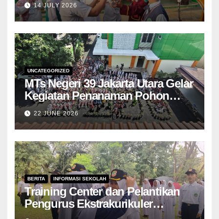
14 JULY 2026
Cinta Lingkungan kepada
Peserta Didik Baru
UNCATEGORIZED
MTs Negeri 39 Jakarta Utara Gelar
Kegiatan Penanaman Pohon
sebagai Wujud Kepedulian
22 JUNE 2026
Lingkungan
BERITA
INFORMASI SEKOLAH
Training Center dan Pelantikan
Pengurus Ekstrakurikuler
Paskibra MTs Negeri 39 Jakarta